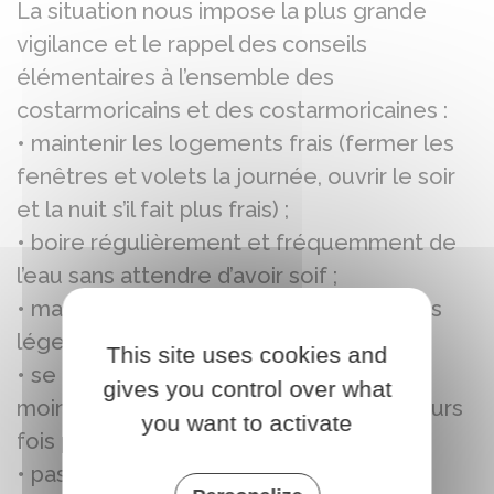
La situation nous impose la plus grande
vigilance et le rappel des conseils
élémentaires à l’ensemble des
costarmoricains et des costarmoricaines :
• maintenir les logements frais (fermer les
fenêtres et volets la journée, ouvrir le soir
et la nuit s’il fait plus frais) ;
• boire régulièrement et fréquemment de
l’eau sans attendre d’avoir soif ;
• manger en quantité suffisante des plats
légers et riches en eau ;
This site uses cookies and
• se rafraîchir et mouiller son corps (au
gives you control over what
moins le visage et les avant-bras) plusieurs
you want to activate
fois par jour ;
• passer si possible 2 à 3 heures par jour