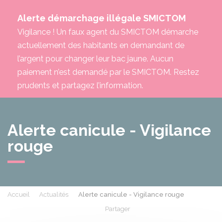
Alerte démarchage illégale SMICTOM
Vigilance ! Un faux agent du SMICTOM démarche
actuellement des habitants en demandant de
l’argent pour changer leur bac jaune. Aucun
paiement n’est demandé par le SMICTOM. Restez
prudents et partagez l’information.
Alerte canicule - Vigilance
rouge
Accueil
Actualités
Alerte canicule - Vigilance rouge
Partager
Partager sur Facebook
Partager sur X - Twit
Partager sur
Par