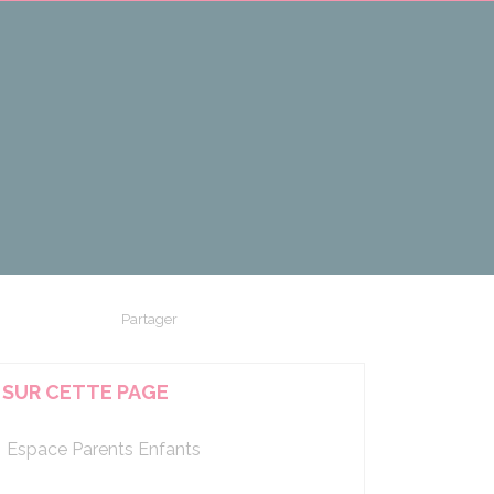
Partager
Partager sur Facebook
Partager sur X - Twitter
Partager sur Linkedin
Partager par em
SUR CETTE PAGE
Espace Parents Enfants