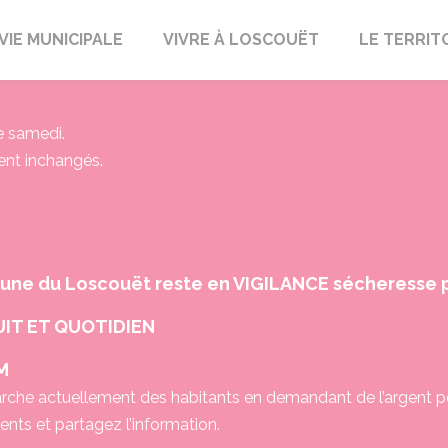
uët-sur-Meu
VIE MUNICIPALE
VIVRE À LOSCOUËT
LE TERRIT
le samedi.
tent inchangés.
ne du Loscouët reste en VIGILANCE sécheresse 
IT ET QUOTIDIEN
M
che actuellement des habitants en demandant de l’argent p
ts et partagez l’information.