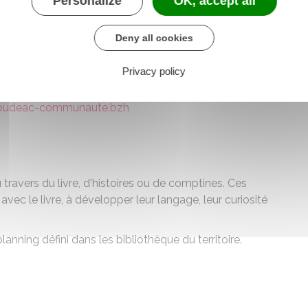
Enfants” pour :
Personalize
OK, accept all
ce avec d'autres parents
Deny all cookies
 d'autres enfants de son âge.
 parents du territoire accompagnés de leur enfants de
Privacy policy
oudeac-communaute.bzh
 travers du livre, d'histoires ou de comptines. Ces
r avec le livre, à développer leur langage, leur curiosité
lanning défini dans les bibliothèque du territoire.