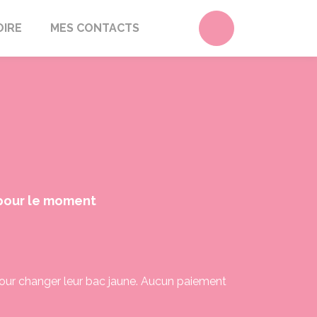
Accéder au form
OIRE
MES CONTACTS
pour le moment
our changer leur bac jaune. Aucun paiement