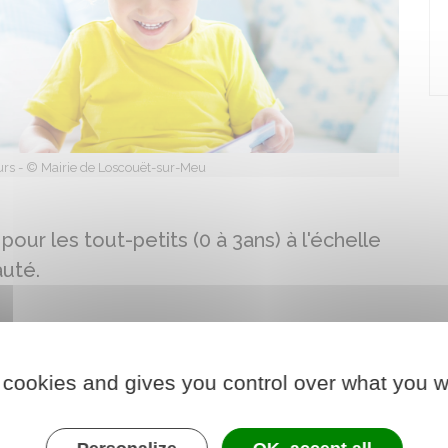
eurs - © Mairie de Loscouët-sur-Meu
ur les tout-petits (0 à 3ans) à l'échelle
uté.
 cookies and gives you control over what you w
nfant grandit, les parents se posent de multiples