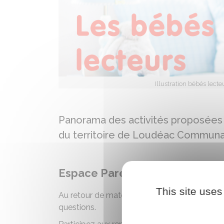
Illustration bébés lect
Panorama des activités proposées po
du territoire de Loudéac Communa
Espace Parents Enfants
This site uses
Au retour de maternité, mais aussi lorsque l'e
questions.