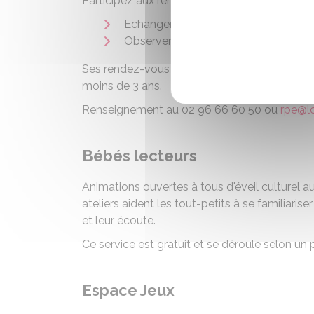
Participez aux rendez-vous “Espace Parents-
Echanger et partager votre expérien
Observer votre enfant s'amuser avec
Ses rendez-vous sont gratuits et ouverts aux
moins de 3 ans.
Renseignement au 02 96 66 60 50 ou
rpe@l
Bébés lecteurs
Animations ouvertes à tous d'éveil culturel au
ateliers aident les tout-petits à se familiarise
et leur écoute.
Ce service est gratuit et se déroule selon un p
Espace Jeux