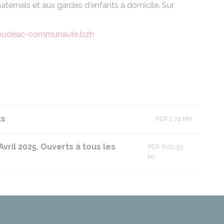
maternels et aux gardes d'enfants à domicile. Sur
oudeac-communaute.bzh
ts
PDF 1.74 Mo
vril 2025. Ouverts à tous les
PDF 600.93
ko