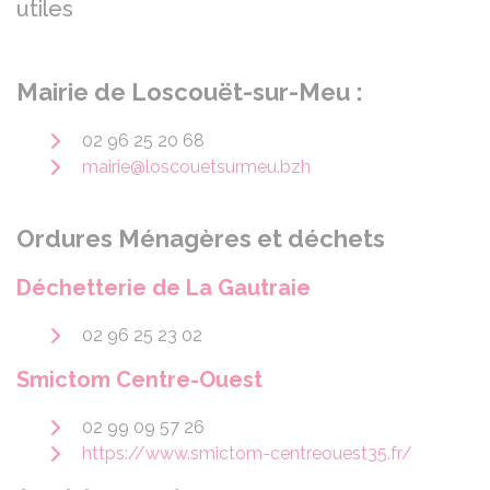
utiles
Mairie de Loscouët-sur-Meu :
02 96 25 20 68
mairie@loscouetsurmeu.bzh
Ordures Ménagères et déchets
Déchetterie de La Gautraie
02 96 25 23 02
Smictom Centre-Ouest
02 99 09 57 26
https://www.smictom-centreouest35.fr/