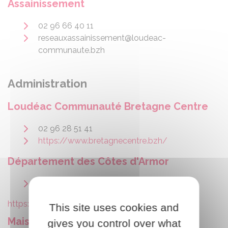
Assainissement
02 96 66 40 11
reseauxassainissement@loudeac-
communaute.bzh
Administration
Loudéac Communauté Bretagne Centre
02 96 28 51 41
https://www.bretagnecentre.bzh/
Département des Côtes d'Armor
02 96 62 62 22
https://cotesdarmor.fr/
This site uses cookies and
Maison du Département de Loudéac
gives you control over what