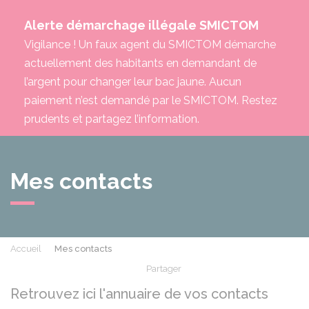
Alerte démarchage illégale SMICTOM
Vigilance ! Un faux agent du SMICTOM démarche
actuellement des habitants en demandant de
l’argent pour changer leur bac jaune. Aucun
paiement n’est demandé par le SMICTOM. Restez
prudents et partagez l’information.
Mes contacts
Accueil
Mes contacts
Partager
Partager sur Facebook
Partager sur X - Twit
Partager sur
Par
Retrouvez ici l'annuaire de vos contacts