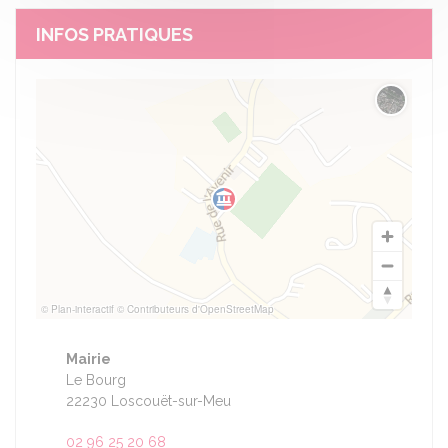
INFOS PRATIQUES
Changer 
© Plan-interactif
© Contributeurs d'OpenStreetMap
Mairie
Le Bourg
22230 Loscouët-sur-Meu
02 96 25 20 68