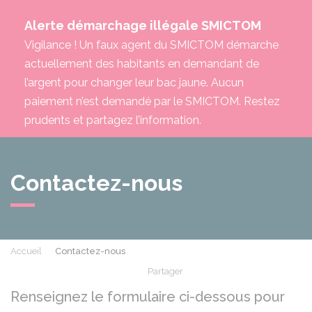
Alerte démarchage illégale SMICTOM
Vigilance ! Un faux agent du SMICTOM démarche
actuellement des habitants en demandant de
l’argent pour changer leur bac jaune. Aucun
paiement n’est demandé par le SMICTOM. Restez
prudents et partagez l’information.
Contactez-nous
Accueil
Contactez-nous
Partager
Partager sur Facebook
Partager sur X - Twit
Partager sur
Par
Renseignez le formulaire ci-dessous pour