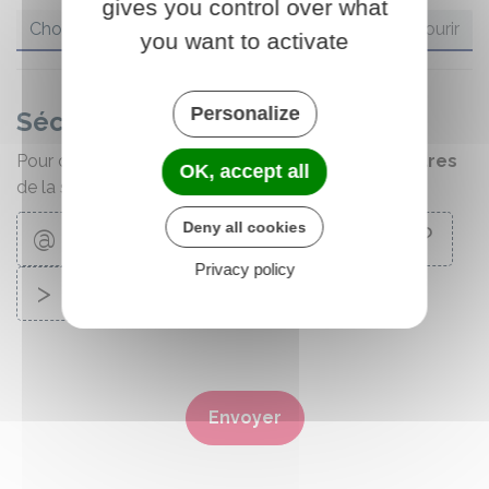
gives you control over what
Choisir un fichier
you want to activate
Personalize
Sécurité anti-robot
Pour continuer, merci de cliquer sur
toutes les lettres
OK, accept all
de la série
Deny all cookies
@
O
F
§
#
E
G
?
Privacy policy
>
Envoyer