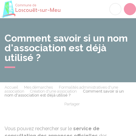
Loscouët-sur-Meu
Acc
Comment savoir si un nom
d'association est déjà
utilisé ?
Accueil
Mes démarches
Formalités administratives d'une
association
Création d'une association
Comment savoir si un
nom d'association est déjà utilisé ?
Partager
Partager sur Facebook
Partager sur X - Twit
Partager sur
Par
Vous pouvez rechercher sur le
service de
consultation des annonces officielles
des