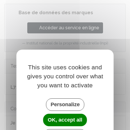
Base de données des marques
Accéder au service en ligne
Institut national de la propriété industrielle (Inpi)
Textes de référence
This site uses cookies and
gives you control over what
Code de la propriété intellectuelle : articles
you want to activate
L713-1 à L713-6
Personalize
Comment faire si...
OK, accept all
Je crée une association