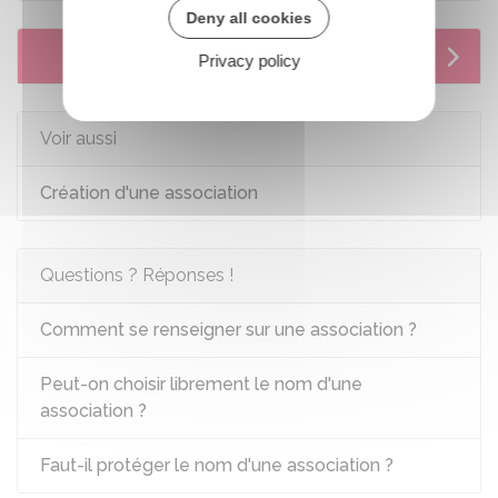
Deny all cookies
Services en ligne et formulaires
Privacy policy
Voir aussi
Création d'une association
Questions ? Réponses !
Comment se renseigner sur une association ?
Peut-on choisir librement le nom d'une
association ?
Faut-il protéger le nom d'une association ?