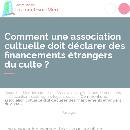
Loscouët-sur-Meu
Acc
Comment une association
cultuelle doit déclarer des
financements étrangers
du culte ?
Accueil
Mes démarches
Associations spécifiques et fondations
Associations sous régime légal spécial
Comment une
association cultuelle doit déclarer des financements étrangers
du culte ?
Partager
Partager sur Facebook
Partager sur X - Twit
Partager sur
Par
Une association exerçant le culte qui reçoit un