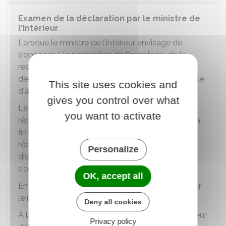
Examen de la déclaration par le ministre de
l'intérieur
Lorsque le ministre de l'intérieur envisage de
s'opposer à la perception de l'avantage, de la
ressource ou de la libéralité, il en informe le
déclarant par lettre recommandée avec demande
This site uses cookies and
d'avis de réception (LRAR).
gives you control over what
Le déclarant dispose d'un délai
d'1 mois
pour
you want to activate
répondre aux griefs présentés par le ministre. À la
fin de ce délai ou à compter de la date de
réception de la réponse du déclarant, le ministre
Personalize
dispose d'un délai
d'1 mois
pour décider de
s'opposer ou non.
OK, accept all
En l'absence d'accord officiel, le silence gardé par
le ministre vaut absence d'opposition.
Deny all cookies
À la demande du déclarant, le ministre de l'intérieur
Privacy policy