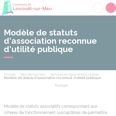
Loscouët-sur-Meu
Acc
Modèle de statuts
d'association reconnue
d'utilité publique
Accueil
Mes démarches
Services en ligne et formulaires
Modèle de statuts d'association reconnue d'utilité publique
Partager
Partager sur Facebook
Partager sur X - Twit
Partager sur
Par
Modèle de statuts associatifs correspondant aux
critères de fonctionnement susceptibles de permettre