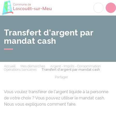
Loscouët-sur-Meu
Acc
Transfert d'argent par
mandat cash
Accueil
Mes démarches
Argent - Impôts - Consommation
Opérations bancaires
Transfert d'argent par mandat cash
Partager
Partager sur Facebook
Partager sur X - Twit
Partager sur
Par
Vous voulez transférer de l'argent liquide à la personne
de votre choix ? Vous pouvez utiliser le mandat cash.
Nous vous expliquons comment faire.