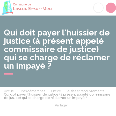
Loscouët-sur-Meu
Acc
Qui doit payer l'huissier de
justice (à présent appelé
commissaire de justice)
qui se charge de réclamer
un impayé ?
Accueil
Mes démarches
Justice
Saisies et recouvrements
Qui doit payer l'huissier de justice (à présent appelé commissaire
de justice) qui se charge de réclamer un impayé ?
Partager
Partager sur Facebook
Partager sur X - Twit
Partager sur
Par