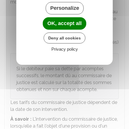
montants suivants :
Personalize
Somme initialement due par le débiteur au
créancier à l'échéance convenue (créance
OK, accept all
en principal)
Montant de la condamnation (sauf
les
Deny all cookies
dépens
, c'est-à-dire les frais liés au procès)
Privacy policy
À savoir
Si le débiteur paie sa dette par acomptes
successifs, le montant dû au commissaire de
justice est calculé sur la totalité des sommes
obtenues et non sur chaque acompte.
Les tarifs du commissaire de justice dépendent de
la date de son intervention.
À savoir :
L'intervention du commissaire de justice,
lorsqu'elle a fait l'objet d'une provision ou d'un