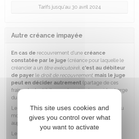
Tarifs jusqu'au 30 avril 2024
Autre créance impayée
En cas de
recouvrement d'une
créance
constatée par le juge
(créance pour laquelle le
créancier a un
titre exécutoire
),
c'est au débiteur
de payer
le
droit de recouvrement
,
mais le juge
peut en décider autrement
(partage de ces
frais entre le débiteur ou le créancier, ou à la charge
du créancier).
This site uses cookies and
Le montant du droit de recouvrement dépend du
montant récupéré par le commissaire de justice
gives you control over what
auprès du débiteur.
you want to activate
Le montant récupéré peut porter sur 1 des