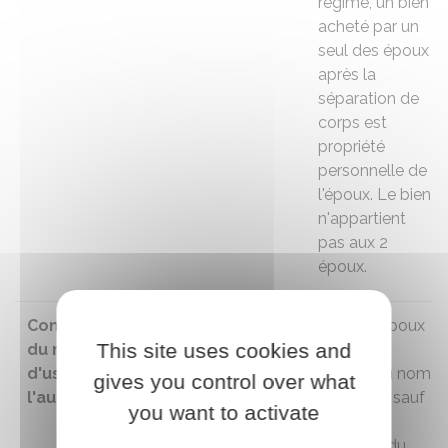
régime, un bien
acheté par un
seul des époux
après la
séparation de
corps est
propriété
personnelle de
l'époux. Le bien
n'appartient
pas aux 2
époux.
Conservation
Chaque ex-
Chaque époux
This site uses cookies and
du nom
époux perd
conserve
d'usage de
l'usage du nom
l'usage du nom
gives you control over what
l'autre époux
de son ex-
de l'autre, sauf
you want to activate
époux.
décision
contraire du