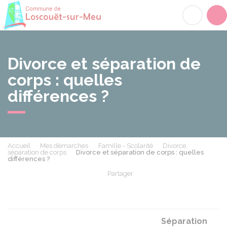
Loscouët-sur-Meu
Acc
Divorce et séparation de
corps : quelles
différences ?
Accueil
Mes démarches
Famille - Scolarité
Divorce,
séparation de corps
Divorce et séparation de corps : quelles
différences ?
Partager
Partager sur Facebook
Partager sur X - Twit
Partager sur
Par
Séparation