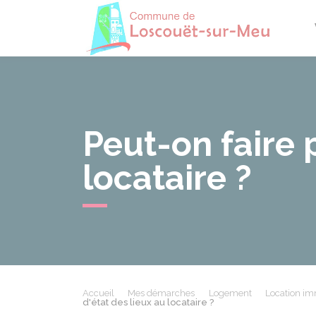
Losco
Peut-on faire p
locataire ?
Accueil
Mes démarches
Logement
Location imm
d'état des lieux au locataire ?