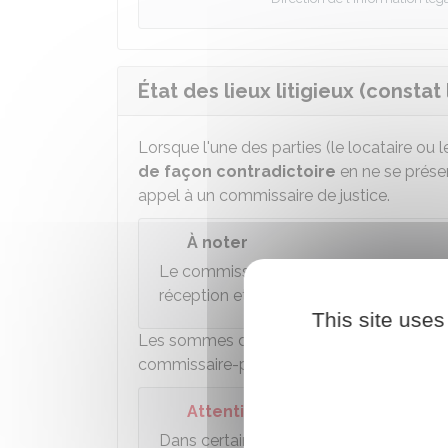
État des lieux litigieux (constat 
Lorsque l'une des parties (le locataire ou l
de façon contradictoire
en ne se présen
appel à un commissaire de justice.
À noter
Le commissaire de justice prévient les
réception et au moins 7 jours à l'avance, 
This site uses
Les sommes demandées par le commissaire 
commissaire-priseur judiciaire) sont régle
Attention
Dans certains départements d'outre-mer,