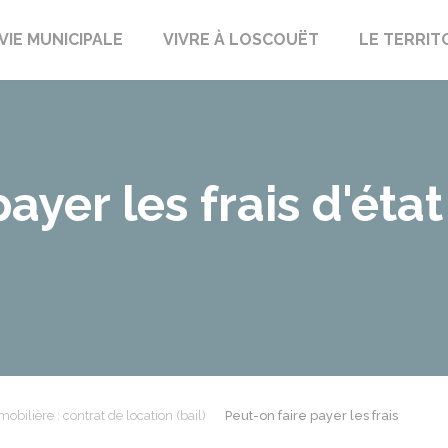
uët-sur-Meu
VIE MUNICIPALE
VIVRE À LOSCOUËT
LE TERRIT
ayer les frais d'état
obilière : contrat de location (bail)
Peut-on faire payer les frais