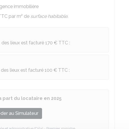
'agence immobilière
TTC
par m² de
surface habitable
.
tat des lieux est facturé
170 €
TTC :
at des lieux est facturé
100 €
TTC :
la part du locataire en 2025
der au Simulateur
le et administrative (Dila) - Premier ministre