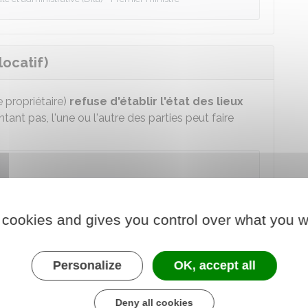
locatif)
e propriétaire)
refuse d'établir l'état des lieux
tant pas, l'une ou l'autre des parties peut faire
 parties par lettre recommandée avec accusé de
du jour où il va réaliser le
constat locatif
.
 cookies and gives you control over what you w
de justice (anciennement huissier de justice et
mentées.
Personalize
OK, accept all
 le taux TVA diffère.
Deny all cookies