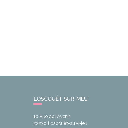
LOSCOUËT-SUR-MEU
10 Rue de l'Avenir
22230
Loscouët-sur-Meu