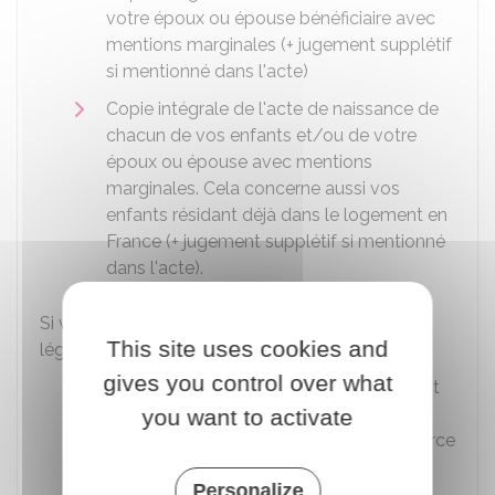
votre époux ou épouse bénéficiaire avec
mentions marginales (+ jugement supplétif
si mentionné dans l'acte)
Copie intégrale de l'acte de naissance de
chacun de vos enfants et/ou de votre
époux ou épouse avec mentions
marginales. Cela concerne aussi vos
enfants résidant déjà dans le logement en
France (+ jugement supplétif si mentionné
dans l'acte).
Si vous êtes ressortissant d'un pays dont la
This site uses cookies and
législation autorise la polygamie :
gives you control over what
Jugement(s) de divorce vous concernant
et/ou de votre époux ou épouse
you want to activate
(jugement irrévocable ou définitif si divorce
à l'étranger)
Personalize