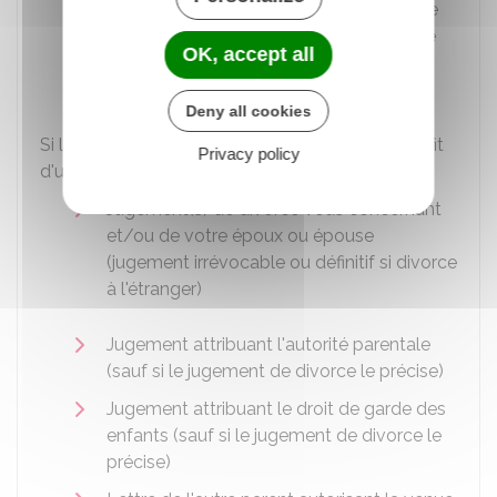
Déclaration sur l'honneur certifiant que le
regroupement familial ne créera pas une
OK, accept all
situation de polygamie sur le territoire
français
Deny all cookies
Si le regroupement familial est demandé au profit
Privacy policy
d'un ou plusieurs enfants, selon votre situation :
Jugement(s) de divorce vous concernant
et/ou de votre époux ou épouse
(jugement irrévocable ou définitif si divorce
à l'étranger)
Jugement attribuant l'autorité parentale
(sauf si le jugement de divorce le précise)
Jugement attribuant le droit de garde des
enfants (sauf si le jugement de divorce le
précise)