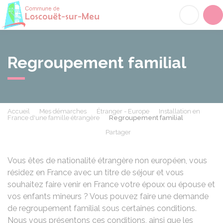
Loscouët-sur-Meu
Acc
Regroupement familial
Accueil
Mes démarches
Étranger - Europe
Installation en
France d'une famille étrangère
Regroupement familial
Partager
Partager sur Facebook
Partager sur X - Twit
Partager sur
Par
Vous êtes de nationalité étrangère non européen, vous
résidez en France avec un titre de séjour et vous
souhaitez faire venir en France votre époux ou épouse et
vos enfants mineurs ? Vous pouvez faire une demande
de regroupement familial sous certaines conditions.
Nous vous présentons ces conditions, ainsi que les