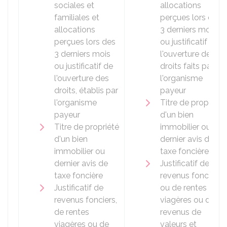
sociales et
allocations
familiales et
perçues lors des
allocations
3 derniers mois
perçues lors des
ou justificatif de
3 derniers mois
l'ouverture des
ou justificatif de
droits faits par
l'ouverture des
l'organisme
droits, établis par
payeur
l'organisme
Titre de propriété
payeur
d'un bien
Titre de propriété
immobilier ou
d'un bien
dernier avis de
immobilier ou
taxe foncière
dernier avis de
Justificatif de
taxe foncière
revenus fonciers,
Justificatif de
ou de rentes
revenus fonciers,
viagères ou de
de rentes
revenus de
viagères ou de
valeurs et