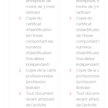
entreprises de
entreprises de
moins de 3 mois
moins de 3 mois
(artisan)
(artisan)
Copie du
Copie du
certificat
certificat
d'identification
d'identification
de l'
Insee
de l'
Insee
comportant les
comportant les
numéros
numéros
d'identification
d'identification
(travailleur
(travailleur
indépendant)
indépendant)
Copie de la carte
Copie de la carte
professionnelle
professionnelle
(profession
(profession
libérale)
libérale)
Tout document
Tout document
récent attestant
récent attestant
de l'activité
de l'activité