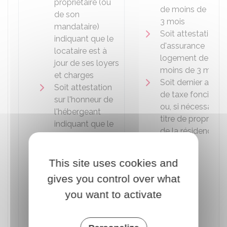
propriétaire (ou
de moins de
de son
3 mois
mandataire)
Soit attestation
indiquant que le
d'assurance
locataire est à
logement de
jour de ses loyers
moins de 3 mois
et charges
Soit dernier avis
Soit attestation
de taxe foncière
sur l'honneur de
ou, si nécessaire,
l'hébergeant
titre de propriété
indiquant que le
de la résidence
locataire réside à
principale.
son domicile
Soit attestation
This site uses cookies and
d'élection de
gives you control over what
domicile
you want to activate
Soit dernier avis
de taxe foncière
ou, si nécessaire,