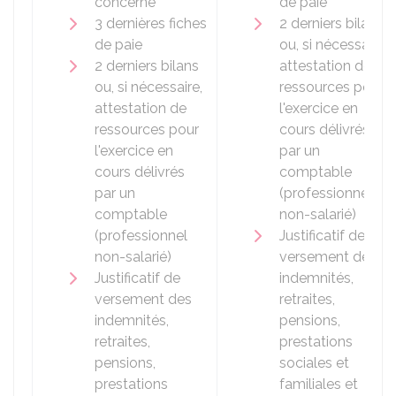
concerné
de paie
3 dernières fiches
2 derniers bilans
de paie
ou, si nécessaire,
2 derniers bilans
attestation de
ou, si nécessaire,
ressources pour
attestation de
l'exercice en
ressources pour
cours délivrés
l'exercice en
par un
cours délivrés
comptable
par un
(professionnel
comptable
non-salarié)
(professionnel
Justificatif de
non-salarié)
versement des
Justificatif de
indemnités,
versement des
retraites,
indemnités,
pensions,
retraites,
prestations
pensions,
sociales et
prestations
familiales et