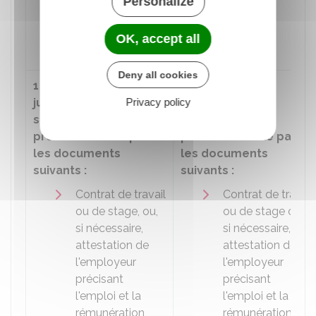
Personalize
titre de propriété
de la résidence
OK, accept all
principale.
Deny all cookies
1 ou plusieurs
1 ou plusieurs
Privacy policy
justificatifs de
justificatifs de
situation
situation
professionnelle parmi
professionnelle parmi
les documents
les documents
suivants :
suivants :
Contrat de travail
Contrat de travail
ou de stage, ou,
ou de stage ou,
si nécessaire,
si nécessaire,
attestation de
attestation de
l'employeur
l'employeur
précisant
précisant
l'emploi et la
l'emploi et la
rémunération
rémunération