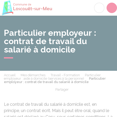
Loscouët-sur-Meu
Acc
Particulier employeur :
contrat de travail du
salarié à domicile
Accueil
Mes démarches
Travail - Formation
Particulier
employeur : aide à domicile (services à la personne)
Particulier
employeur : contrat de travail du salarié à domicile
Partager
Partager sur Facebook
Partager sur X - Twit
Partager sur
Par
Le contrat de travail du salarié à domicile est, en
principe, un contrat écrit. Mais il peut être oral, quand le
salarié est déclaré au
Cesu
, sous certaines conditions. La