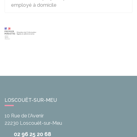
employé à domicile
LOSCOUËT-SUR-MEU
10 Rue de l'Avenir
22230
Loscouët-sur-Meu
02 96 25 20 68