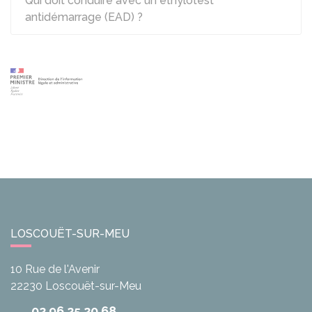
Qui doit conduire avec un éthylotest
antidémarrage (EAD) ?
LOSCOUËT-SUR-MEU
10 Rue de l'Avenir
22230
Loscouët-sur-Meu
02 96 25 20 68