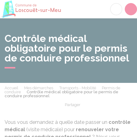
Loscouët-sur-Meu
Acc
Contrôle médical
obligatoire pour le permis
de conduire professionnel
Accueil
Mes démarches
Transports - Mobilité
Permis de
conduire
Contrôle médical obligatoire pour le permis de
conduire professionnel
Partager
Partager sur Facebook
Partager sur X - Twit
Partager sur
Par
Vous vous demandez à quelle date passer un
contrôle
médical
(visite médicale) pour
renouveler votre
permis de conduire professionnel
? Nous vous