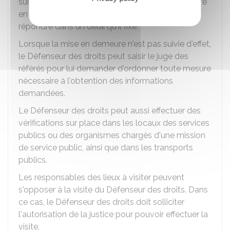
suivies d'effet, le Défenseur des droits peut mettre
en demeure les personnes intéressées de lui
répondre dans un délai qu'il fixe.
Lorsque la mise en demeure n'est pas suivie d'effet,
le Défenseur des droits peut saisir le juge des
référés pour lui demander d'ordonner toute mesure
nécessaire à l'obtention des informations
demandées.
Le Défenseur des droits peut aussi effectuer des
vérifications sur place dans les locaux des services
publics ou des organismes chargés d'une mission
de service public, ainsi que dans les transports
publics.
Les responsables des lieux à visiter peuvent
s'opposer à la visite du Défenseur des droits. Dans
ce cas, le Défenseur des droits doit solliciter
l'autorisation de la justice pour pouvoir effectuer la
visite.