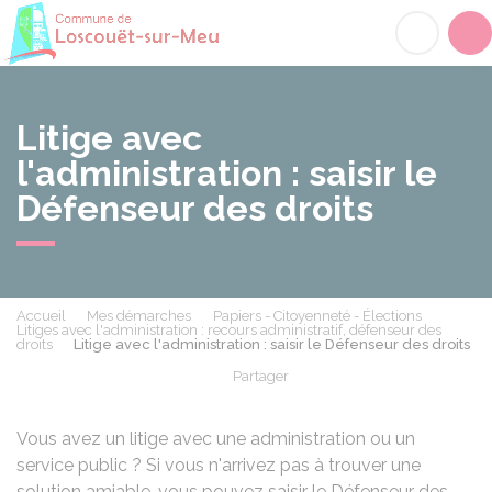
Loscouët-sur-Meu
Acc
Litige avec
l'administration : saisir le
Défenseur des droits
Accueil
Mes démarches
Papiers - Citoyenneté - Élections
Litiges avec l'administration : recours administratif, défenseur des
droits
Litige avec l'administration : saisir le Défenseur des droits
Partager
Partager sur Facebook
Partager sur X - Twit
Partager sur
Par
Vous avez un litige avec une administration ou un
service public ? Si vous n'arrivez pas à trouver une
solution amiable, vous pouvez saisir le Défenseur des