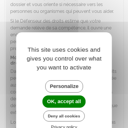
dossier et vous oriente si nécessaire vers les
personnes ou organismes qui peuvent vous aider.
Si le Défenseur des droits estime que votre
demande relève de sa compétence, il ouvre une
enquête pour recueillir les informations lui
permettant de connaître la situation, avant de
prendre une décision.
This site uses cookies and
Moyens d'information du Défenseur des
gives you control over what
droits
you want to activate
Dans le cadre de l'enquête, le Défenseur des droits
peut envoyer une demande d'information motivée
aux autorités concernées. Elles doivent lui
Personalize
communiquer les renseignements et documents
demandés, sauf en cas de secret concernant la
OK, accept all
défense nationale, la sûreté de l'État ou la politique
extérieure.
Deny all cookies
Lorsque les demandes d'informations ne sont pas
Privacy policy