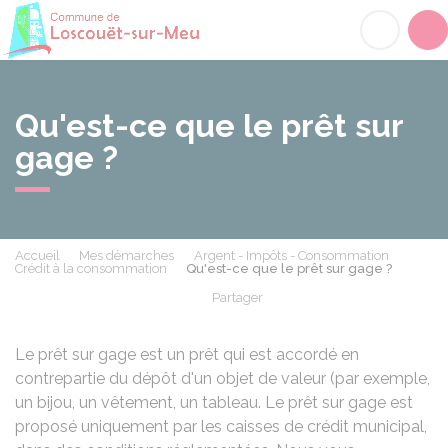
Loscouët-sur-Meu
Acc
Qu'est-ce que le prêt sur
gage ?
Accueil
Mes démarches
Argent - Impôts - Consommation
Crédit à la consommation
Qu'est-ce que le prêt sur gage ?
Partager
Partager sur Facebook
Partager sur X - Twit
Partager sur
Par
Le prêt sur gage est un prêt qui est accordé en
contrepartie du dépôt d'un objet de valeur (par exemple,
un bijou, un vêtement, un tableau. Le prêt sur gage est
proposé uniquement par les caisses de crédit municipal,