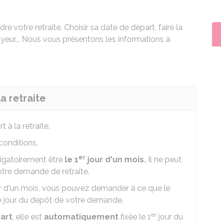
e votre retraite. Choisir sa date de départ, faire la
eur... Nous vous présentons les informations à
a retraite
 à la retraite.
conditions.
er
bligatoirement être
le 1
jour d'un mois.
Il ne peut
otre demande de retraite.
r d'un mois, vous pouvez demander à ce que le
 le jour du dépôt de votre demande.
er
art
, elle est
automatiquement
fixée le 1
jour du