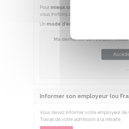
Pour
mieux comprendre le service en 
vous invitons à regarder cette vidéo :
Un
mode d'emploi
est également disponi
Ma demande de retraite, mode
Accéder
Informer son employeur (ou Fra
Vous devez informer votre employeur de v
Travail de votre admission à la retraite.