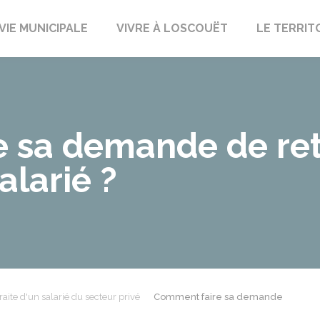
uët-sur-Meu
VIE MUNICIPALE
VIVRE À LOSCOUËT
LE TERRIT
 sa demande de ret
alarié ?
raite d'un salarié du secteur privé
Comment faire sa demande