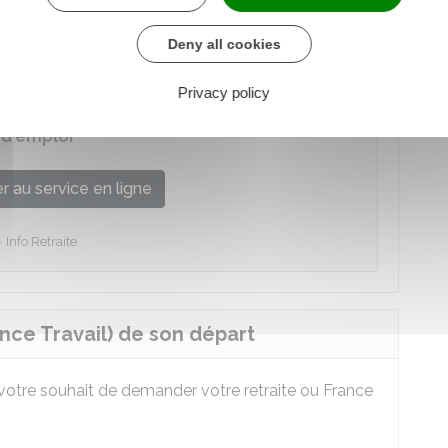
ligne de demande unique de retraite
, nous
Deny all cookies
ble :
Privacy policy
 d'emploi
 au service en ligne
Info Retraite
nce Travail) de son départ
otre souhait de demander votre retraite ou France