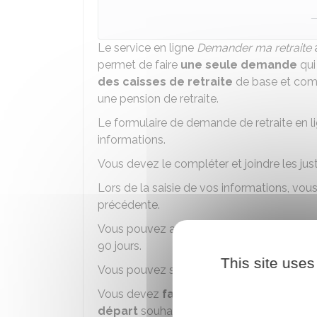
Le service en ligne
Demander ma retraite
a
permet de faire
une seule demande
qui
des caisses de retraite
de base et comp
une pension de retraite.
Le formulaire de demande de retraite en li
informations.
Vous devez le compléter et joindre les ju
Lors de la saisie de vos informations, vo
précédente.
Vous pouvez aussi enregistrer votre deman
90 jours.
This site uses
Vous pouvez suivre à tout moment l'état
Vous devez
faire votre demande de ret
départ
souhaitée.