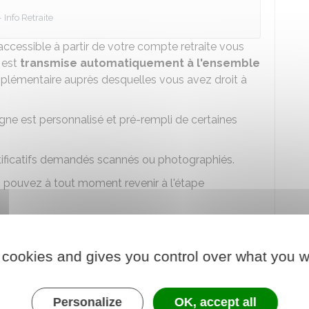
Info Retraite
ccessible à partir de votre compte retraite vous
 est
transmise automatiquement à l'ensemble
lémentaire auprès desquelles vous avez droit à
gne est personnalisé et pré-rempli de certaines
stificatifs demandés scannés ou photographiés.
us pouvez à tout moment revenir à l'étape
de pour y revenir plus tard. Elle est conservée
 cookies and gives you control over what you w
 d'avancement de votre demande.
raite au moins 5 mois avant la date de
Personalize
OK, accept all