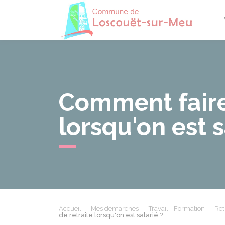
Losco
Comment faire
lorsqu'on est s
Accueil
Mes démarches
Travail - Formation
Ret
de retraite lorsqu'on est salarié ?