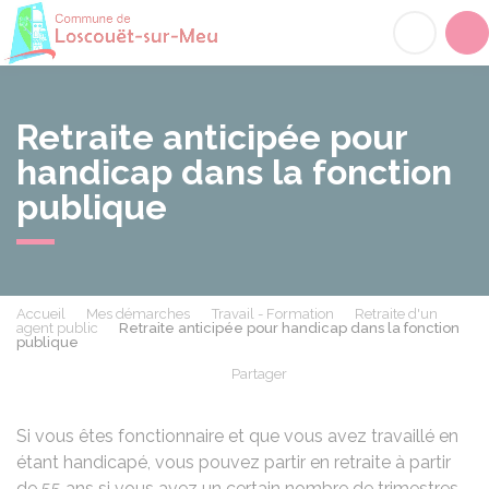
Loscouët-sur-Meu
Acc
Retraite anticipée pour
handicap dans la fonction
publique
Accueil
Mes démarches
Travail - Formation
Retraite d'un
agent public
Retraite anticipée pour handicap dans la fonction
publique
Partager
Partager sur Facebook
Partager sur X - Twit
Partager sur
Par
Si vous êtes fonctionnaire et que vous avez travaillé en
étant handicapé, vous pouvez partir en retraite à partir
de 55 ans si vous avez un certain nombre de trimestres