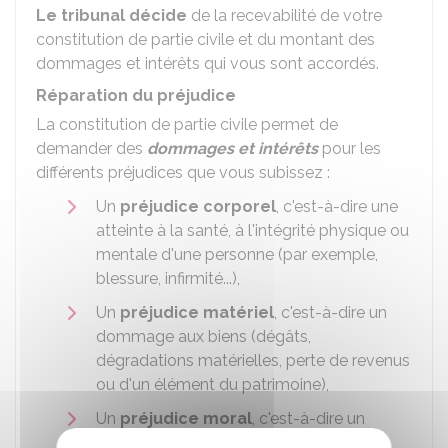
Le tribunal décide
de la recevabilité de votre
constitution de partie civile et du montant des
dommages et intérêts qui vous sont accordés.
Réparation du préjudice
La constitution de partie civile permet de
demander des
dommages et intérêts
pour les
différents préjudices que vous subissez :
Un
préjudice corporel
, c'est-à-dire une
atteinte à la santé, à l'intégrité physique ou
mentale d'une personne (par exemple,
blessure, infirmité...),
Un
préjudice matériel
, c'est-à-dire un
dommage aux biens (dégâts,
dégradations matérielles, perte de revenus
ou d'un élément du patrimoine),
Un
préjudice moral
, c'est-à-dire un
dommage d'ordre psychologique (la