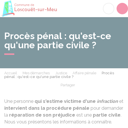
Loscouët-sur-Meu
Acc
Procès pénal : qu'est-ce
qu'une partie civile ?
Accueil
Mes démarches
Justice
Affaire pénale
Procès
pénal : qu'est-ce qu'une partie civile ?
Partager
Partager sur Facebook
Partager sur X - Twit
Partager sur
Par
Une personne
qui s'estime victime d'une
infraction
et
intervient dans la procédure pénale
pour demander
la
réparation de son préjudice
est une
partie civile
.
Nous vous présentons les informations à connaître.