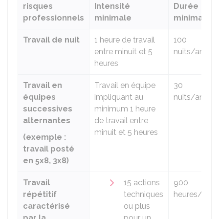
risques
Intensité
Durée
professionnels
minimale
minimale
Travail de nuit
1 heure de travail
100
entre minuit et 5
nuits/an
heures
Travail en
Travail en équipe
30
équipes
impliquant au
nuits/an
successives
minimum 1 heure
alternantes
de travail entre
minuit et 5 heures
(exemple :
travail posté
en 5x8, 3x8)
Travail
15 actions
900
répétitif
techniques
heures/an
caractérisé
ou plus
par la
pour un