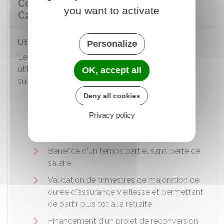
Comment utiliser les points de son
you want to activate
C2P ?
Utilisation des points
Personalize
Les points acquis par le salarié peuvent être
utilisés pour 1 ou plusieurs des situations
OK, accept all
suivantes :
Deny all cookies
Départ en formation pour accéder à des
postes qui sont non exposés ou moins
Privacy policy
exposés à des facteurs de risques
professionnels
Bénéfice d'un temps partiel sans perte de
salaire
Validation de trimestres de majoration de
durée d'assurance vieillesse et permettant
de partir plus tôt à la retraite
Financement d'un projet de reconversion