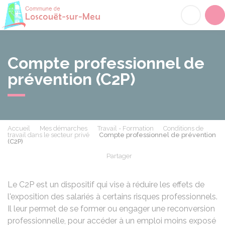
Loscouët-sur-Meu
Acc
Compte professionnel de
prévention (C2P)
Accueil
Mes démarches
Travail - Formation
Conditions de
travail dans le secteur privé
Compte professionnel de prévention
(C2P)
Partager
Partager sur Facebook
Partager sur X - Twit
Partager sur
Par
Le C2P est un dispositif qui vise à réduire les effets de
l'exposition des salariés à certains risques professionnels.
Il leur permet de se former ou engager une reconversion
professionnelle, pour accéder à un emploi moins exposé