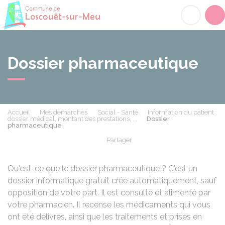
Loscouët-sur-Meu
Acc
Dossier pharmaceutique
Accueil
Mes démarches
Social - Santé
Information du patient :
dossier médical, montant des prestations, ...
Dossier
pharmaceutique
Partager
Partager sur Facebook
Partager sur X - Twit
Partager sur
Par
Qu'est-ce que le dossier pharmaceutique ? C'est un
dossier informatique gratuit créé automatiquement, sauf
opposition de votre part. Il est consulté et alimenté par
votre pharmacien. Il recense les médicaments qui vous
ont été délivrés, ainsi que les traitements et prises en