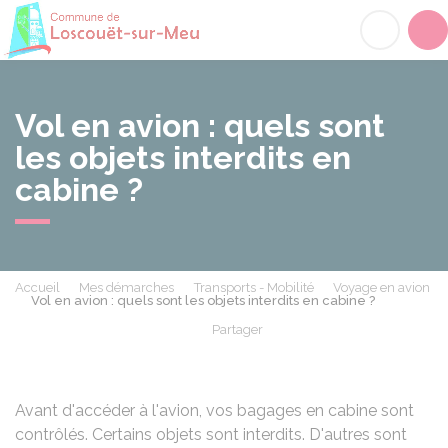
Loscouët-sur-Meu
Acc
Vol en avion : quels sont
les objets interdits en
cabine ?
Accueil
Mes démarches
Transports - Mobilité
Voyage en avion
Vol en avion : quels sont les objets interdits en cabine ?
Partager
Partager sur Facebook
Partager sur X - Twit
Partager sur
Par
Avant d'accéder à l'avion, vos bagages en cabine sont
contrôlés. Certains objets sont interdits. D'autres sont