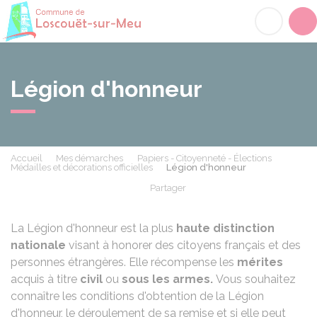
Loscouët-sur-Meu
Acc
Légion d'honneur
Accueil
Mes démarches
Papiers - Citoyenneté - Élections
Médailles et décorations officielles
Légion d'honneur
Partager
Partager sur Facebook
Partager sur X - Twit
Partager sur
Par
La Légion d'honneur est la plus
haute distinction
nationale
visant à honorer des citoyens français et des
personnes étrangères. Elle récompense les
mérites
acquis à titre
civil
ou
sous les armes.
Vous souhaitez
connaître les conditions d'obtention de la Légion
d'honneur, le déroulement de sa remise et si elle peut