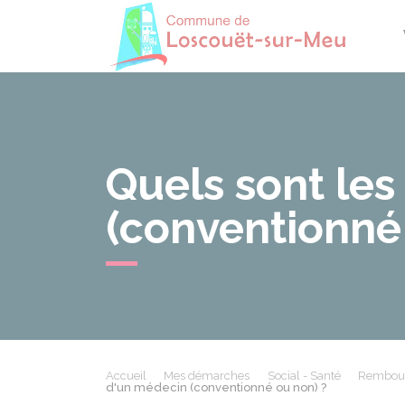
Losco
Quels sont les
(conventionné
Accueil
Mes démarches
Social - Santé
Rembours
d'un médecin (conventionné ou non) ?