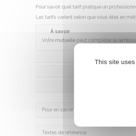
Pour savoir quel tarif pratique un profession
Les tarifs varient selon que vous êtes en m
À savoir
Votre
mutuelle
peut compléter le rembour
E
This site uses
En Guadeloupe, Marti
Pour en savoir plus
Textes de référence