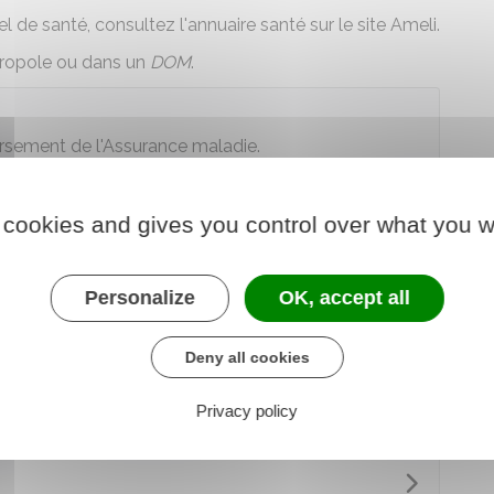
nel de santé, consultez
l'annuaire santé sur le site Ameli
.
étropole ou dans un
DOM
.
sement de l'Assurance maladie.
n métropole
 cookies and gives you control over what you w
nique, Guyane et à La Réunion
Personalize
OK, accept all
À Mayotte
Deny all cookies
Privacy policy