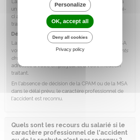
La CPAM ou la MSA peut aussi vous soumettre à
Personalize
un examen médical par un médecin conseil. Celui-
ci a pour mission de s'assurer que votre arrêt de
OK, accept all
travail est justifié.
Décision de la CPAM ou de la MSA
Deny all cookies
La décision argumentée de la CPAM ou de la MSA
Privacy policy
vous est
notifiée
personnellement (ou à vos
ayants
droit
en cas de décès). Elle est également
adressée à votre employeur et à votre médecin
traitant.
En l'absence de décision de la CPAM ou de la MSA
dans le délai prévu, le caractère professionnel de
l'accident est reconnu.
Quels sont les recours du salarié si le
caractère professionnel de l'accident