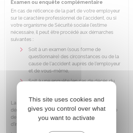
Examen ou enquête complémentaire
En cas de réticence de la part de votre employeur
sur le caractère professionnel de l'accident, ou si
votre organisme de Sécurité sociale l'estime
nécessaire, il peut être procédé aux démarches
suivantes :
Soit à un examen (sous forme de
questionnaire) des circonstances ou de la
cause de l'accident auprès de l'employeur
et de vous-même,
Soit à une enquête (en cas de décès du
salarié, l'enquête est obligatoire).
This site uses cookies and
La CPAM ou la MSA vous informe de cette
gives you control over what
démarche, par lettre recommandée avec accusé
you want to activate
de réception, avant l'expiration du délai
d'instruction (30 jours).