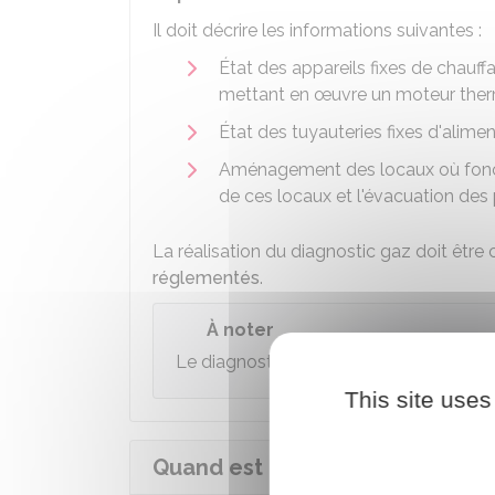
Il doit décrire les informations suivantes :
État des appareils fixes de chauff
mettant en œuvre un moteur therm
État des tuyauteries fixes d'alime
Aménagement des locaux où foncti
de ces locaux et l'évacuation des
La réalisation du diagnostic gaz doit êtr
réglementés
.
À noter
Le diagnostic gaz est réalisé sans dém
This site uses
Quand est transmis le diagnosti