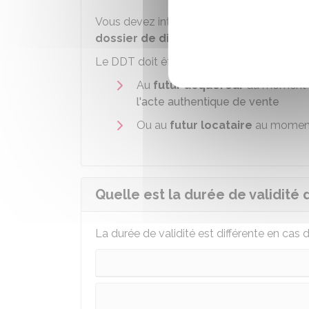
Vous devez intégrer le diagnostic gaz aux 
dossier de diagnostic technique (DDT
Le DDT doit être remis :
Au
futur acquéreur
au moment d
l'acte authentique de vente
Ou au
futur locataire
au moment 
Quelle est la durée de validité 
La durée de validité est différente en cas 