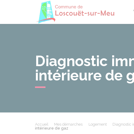
Losco
Diagnostic immo
intérieure de 
Accueil
Mes démarches
Logement
Diagnostic 
intérieure de gaz