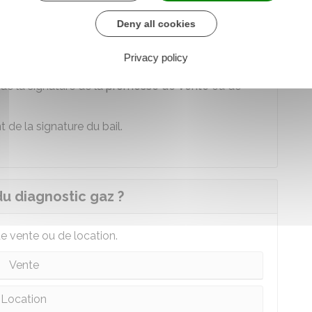
différents diagnostics immobiliers compris dans le
Deny all cookies
)
en cas de vente
ou
en cas de location
.
Privacy policy
e la signature de la
promesse de vente
ou de
de la signature du bail.
du diagnostic gaz ?
de vente ou de location.
Vente
Location