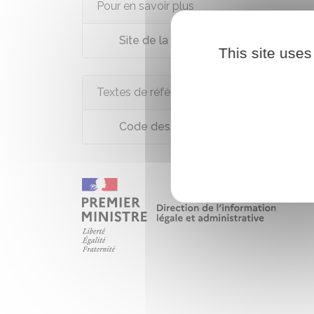
Pour en savoir plus
Site de la sécurité routière
This site uses
Textes de référence
Code des assurances : articles L113-