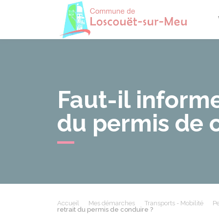
Losco
Faut-il inform
du permis de 
Accueil
Mes démarches
Transports - Mobilité
Pe
retrait du permis de conduire ?