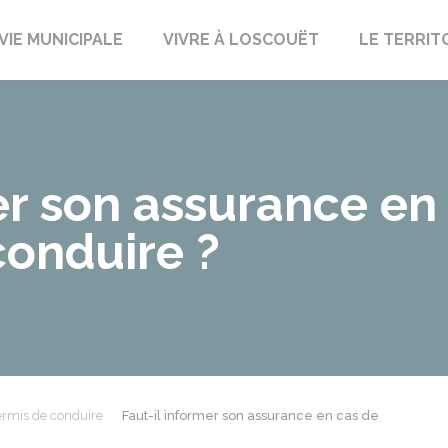
uët-sur-Meu
VIE MUNICIPALE
VIVRE À LOSCOUËT
LE TERRIT
er son assurance en 
conduire ?
rmis de conduire
Faut-il informer son assurance en cas de