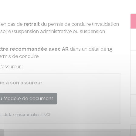
en cas de
retrait
du permis de conduire (
invalidation
isoire (
suspension administrative
ou
suspension
ettre recommandée avec
AR
dans un délai de
15
ermis de conduire.
'assureur :
ue à son assureur
u Modèle de document
onal de la consommation (INC)