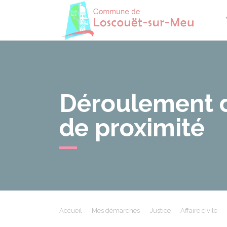
Losco
Déroulement d'
de proximité
Accueil
Mes démarches
Justice
Affaire civile