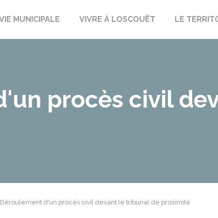
uët-sur-Meu
VIE MUNICIPALE
VIVRE À LOSCOUËT
LE TERRIT
un procès civil dev
Déroulement d'un procès civil devant le tribunal de proximité