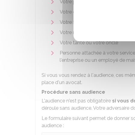
Votre père ou votre mère
Votre enfant
Votre frère ou votre sœur
Votre neveu ou votre nièce
Votre tante ou votre oncle
Personne attachée à votre service 
l'entreprise ou un employé de ma
Si vous vous rendez à l'audience, ces mêm
place d'un avocat.
Procédure sans audience
L'audience n'est pas obligatoire
si vous 
déroule sans audience. Votre adversaire d
Le formulaire suivant permet de donner 
audience :