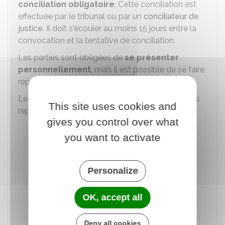
conciliation obligatoire
, Cette conciliation est
effectuée par le tribunal ou par un
conciliateur de
justice
. Il doit s'écouler au moins 15 jours entre la
convocation et la tentative de conciliation.
Les parties sont obligées de
se présenter
personnellement
, mais il est possible de se faire
représenter en cas de motif légitime.
Les personnes qui peuvent vous assister ou vous
This site uses cookies and
représenter sont les suivantes :
gives you control over what
Avocat
you want to activate
Membre majeur de votre famille (père,
mère, frère, sœur ou enfant)
Personalize
Personne avec laquelle vous vivez en
couple
OK, accept all
Commissaire de justice
Membre ou salarié d'une organisation
Deny all cookies