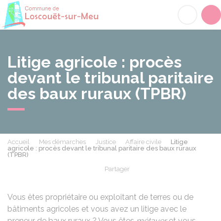
Loscouët-sur-Meu
Acc
Litige agricole : procès
devant le tribunal paritaire
des baux ruraux (TPBR)
Accueil
Mes démarches
Justice
Affaire civile
Litige
agricole : procès devant le tribunal paritaire des baux ruraux
(TPBR)
Partager
Partager sur Facebook
Partager sur X - Twit
Partager sur
Par
Vous êtes propriétaire ou exploitant de terres ou de
bâtiments agricoles et vous avez un litige avec le
preneur de baux ruraux ? Vous êtes
métayer
et vous