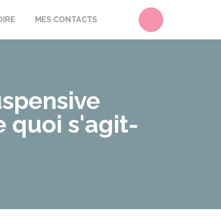
Accéder au form
OIRE
MES CONTACTS
uspensive
 quoi s'agit-