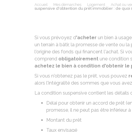
Accueil
Mes démarches
Logement
Achat ou ve
suspensive d'obtention du prêt immobilier : de quoi s'
Si vous prévoyez d
'acheter
un bien à usage 
un terrain à bâtir, la
promesse de vente
ou la
l'origine des fonds qui financent l'achat. Si 
comprend
obligatoirement
une condition s
achetez le bien à condition d'obtenir le 
Si vous n'obtenez pas le prêt, vous pouvez
r
alors l'intégralité des sommes que vous avez
La condition suspensive contient les détails 
Délai pour obtenir un accord de prêt (en 
promesse, il ne peut pas être inférieur à
Montant du prêt
Taux envisagé