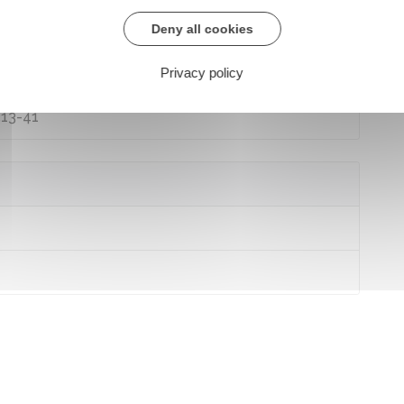
Deny all cookies
L313-40
Privacy policy
313-41