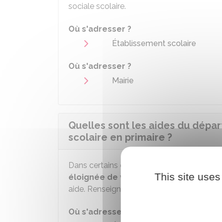
sociale scolaire.
Où s'adresser ?
Établissement scolaire
Où s'adresser ?
Mairie
Quelles sont les aides du dépar
scolaire en primaire ?
Dans certains départements, si votre enfa
This site uses
éloignée de votre domicile
et qu'il doi
aide. Renseignez-vous auprès du directeur
Où s'adresser ?