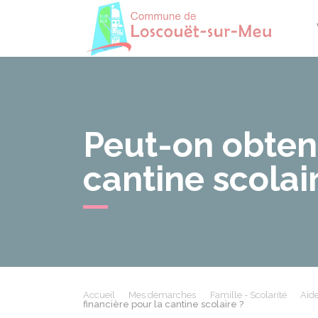
Losco
Peut-on obteni
cantine scolai
Accueil
Mes démarches
Famille - Scolarité
Aide
financière pour la cantine scolaire ?