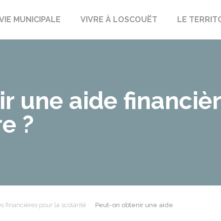
uët-sur-Meu
VIE MUNICIPALE
VIVRE À LOSCOUËT
LE TERRIT
r une aide financièr
re ?
s financières pour la scolarité
Peut-on obtenir une aide