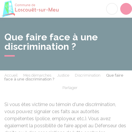
Loscouët-sur-Meu
Acc
Que faire face à une
discrimination ?
Accueil
Mes démarches
Justice
Discrimination
Que faire
face à une discrimination ?
Partager
Partager sur Facebook
Partager sur X - Twit
Partager sur
Par
Si vous êtes victime ou témoin d'une discrimination,
vous pouvez signaler ces faits aux autorités
compétentes (police, employeur, etc.). Vous avez
également la possibilité de faire appel au Défenseur des