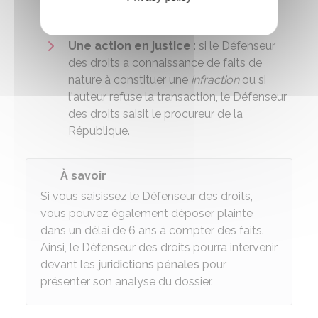
transaction doit être validée par le
procureur de la République
.
Une action en justice
: si le Défenseur
des droits a connaissance de faits de
nature à constituer une
infraction
ou si
l'auteur refuse la transaction, le Défenseur
des droits saisit le procureur de la
République.
À savoir
Si vous saisissez le Défenseur des droits,
vous pouvez également déposer plainte
dans un délai de 6 ans à compter des faits.
Ainsi, le Défenseur des droits pourra intervenir
devant les
juridictions pénales
pour
présenter son analyse du dossier.