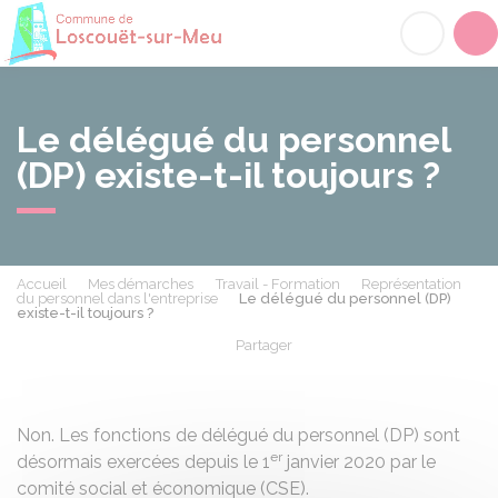
Loscouët-sur-Meu
Acc
Le délégué du personnel
(DP) existe-t-il toujours ?
Accueil
Mes démarches
Travail - Formation
Représentation
du personnel dans l'entreprise
Le délégué du personnel (DP)
existe-t-il toujours ?
Partager
Partager sur Facebook
Partager sur X - Twit
Partager sur
Par
Non. Les fonctions de délégué du personnel (DP) sont
er
désormais exercées depuis le 1
janvier 2020 par le
comité social et économique (CSE)
.