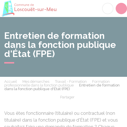
Loscouët-sur-Meu
Acc
Entretien de formation
dans la fonction publique
d'État (FPE)
Accueil
Mes démarches
Travail - Formation
Formation
professionnelle dans la fonction publique
Entretien de formation
dans la fonction publique d'État (FPE)
Partager
Partager sur Facebook
Partager sur X - Twit
Partager sur
Par
Vous êtes fonctionnaire (titulaire) ou contractuel (non
titulaire) dans la fonction publique d'État (FPE) et vous
souhaitez faire une demande de formation ? Chaque