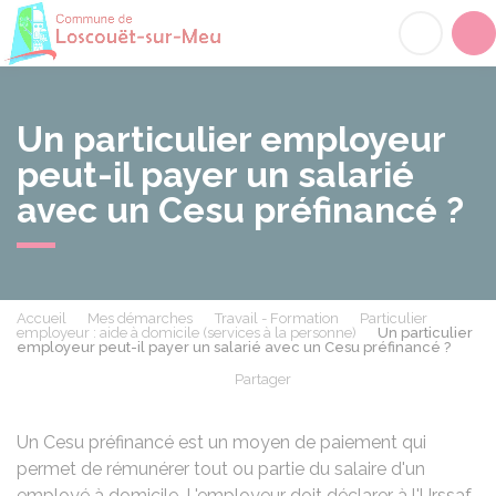
Loscouët-sur-Meu
Acc
Un particulier employeur
peut-il payer un salarié
avec un Cesu préfinancé ?
Accueil
Mes démarches
Travail - Formation
Particulier
employeur : aide à domicile (services à la personne)
Un particulier
employeur peut-il payer un salarié avec un Cesu préfinancé ?
Partager
Partager sur Facebook
Partager sur X - Twit
Partager sur
Par
Un
Cesu
préfinancé est un moyen de paiement qui
permet de rémunérer tout ou partie du salaire d'un
employé à domicile. L'employeur doit déclarer à l'Urssaf