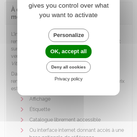
gives you control over what
À quel taux sont remboursés les
you want to activate
médicaments ?
L'information sur le prix et le taux de
Personalize
remboursement de chaque médicament figurent
sur une facture imprimée par le pharmacien au
OK, accept all
verso de l'ordonnance (facture appelée
ticket
Vitale
).
Deny all cookies
Dans la pharmacie, selon que le médicament
Privacy policy
remboursable est exposé à la vue du public, le prix
est indiqué par :
Affichage
Étiquette
Catalogue librement accessible
Ou interface internet donnant accès à une