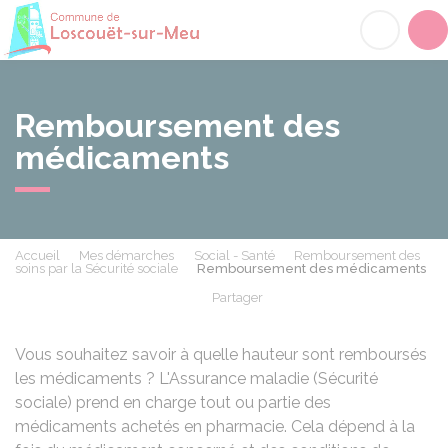
Loscouët-sur-Meu
Acc
Remboursement des
médicaments
Accueil
Mes démarches
Social - Santé
Remboursement des
soins par la Sécurité sociale
Remboursement des médicaments
Partager
Partager sur Facebook
Partager sur X - Twit
Partager sur
Par
Vous souhaitez savoir à quelle hauteur sont remboursés
les médicaments ? L'Assurance maladie (Sécurité
sociale) prend en charge tout ou partie des
médicaments achetés en pharmacie. Cela dépend à la