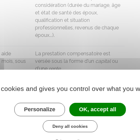
considération (durée du mariage, âge
et état de santé des époux,
qualification et situation
professionnelles, revenus de chaque
époux...).
 aide
La prestation compensatoire est
s mois, sous
versée sous la forme d'un
capital
ou
d'une
rente
.
ister en
Elle peut aussi être versée sous
ation
d'autres formes comme
 cookies and gives you control over what you w
l'attribution de la propriété d'un
bien
, un
droit d'habitation ou
Personalize
OK, accept all
d'usufruit
par exemple.
Deny all cookies
isé chaque
Son montant
peut être revalorisé
 formule de
chaque année en fonction d'une