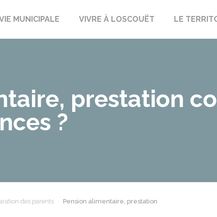
uët-sur-Meu
VIE MUNICIPALE
VIVRE À LOSCOUËT
LE TERRIT
taire, prestation c
ences ?
ration des parents
Pension alimentaire, prestation