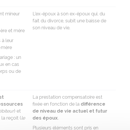
ant mineur
L'ex-époux à son ex-époux qui, du
fait du divorce, subit une baisse de
son niveau de vie.
père et mère
s à
leur
e-mère
ariage :
un
ux
en cas
orps
ou
de
st
La prestation compensatoire est
ressources
fixée en fonction de la
différence
ébiteur
) et
de niveau de vie actuel et futur
 la reçoit (
le
des époux
.
Plusieurs éléments sont pris en