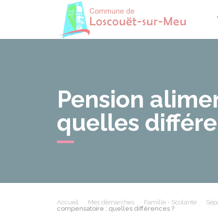
Losco
Pension alimen
quelles différ
Accueil
Mes démarches
Famille - Scolarité
Sépa
compensatoire : quelles différences ?