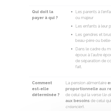
Qui doit la
Les parents à
l'enf
payer à qui ?
ou
majeur
Les enfants à
leur 
Les gendres et bru
beau-père ou bell
Dans le cadre du m
époux à l'autre épo
de
séparation de c
fait.
Comment
La pension alimentaire
e
est-elle
proportionnelle aux 
déterminée ?
de celui qui la verse (
le d
aux besoins
de celui qui
créancier
).