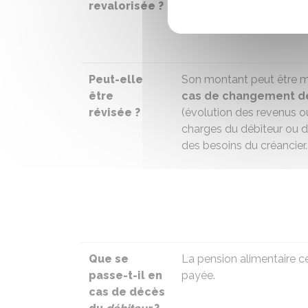
revalorisée ?
calcul indiquée dans la d
justice.
Peut-elle
Son montant peut être m
être
cas de changement de
révisée ?
(évolution des revenus o
charges du débiteur ou d
des besoins du créancier...
Que se
La pension alimentaire c
passe-t-il en
payée.
cas de décès