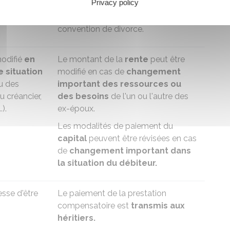
Privacy policy
écision de
formule de calcul indiquée dans la
décision de justice ou dans la
convention de divorce.
odifié
en
Le montant de la
rente
peut être
 situation
modifié en cas de
changement
u des
important des ressources ou
u créancier,
des besoins
de l'un ou l'autre des
).
ex-époux.
Les modalités de paiement du
capital
peuvent être révisées en cas
de
changement important dans
la situation du débiteur.
esse d'être
Le paiement de la prestation
compensatoire est
transmis aux
héritiers.