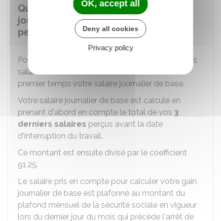
OK, accept all
Quel est le montant des indemnités
journalières perçues par le salarié
Deny all cookies
pendant le congé d'adoption ?
Privacy policy
Pour calculer le montant de vos
IJSS
, si vous êtes
salarié mensualisé, il faut déterminer dans un
premier temps votre salaire journalier de base.
Votre salaire journalier de base est calculé en
prenant d'abord en compte le total de vos
3
derniers salaires
perçus avant la date
d'interruption du travail.
Ce montant est ensuite divisé par le coefficient
91,25.
Le salaire pris en compte pour calculer votre gain
journalier de base est plafonné au montant du
plafond mensuel de la sécurité sociale en vigueur
lors du dernier jour du mois qui précède l'arrêt de