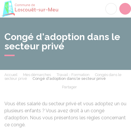
Loscouët-sur-Meu
Acc
Congé d'adoption dans le
secteur privé
Accueil
Mes démarches
Travail - Formation
Congés dans le
secteur privé
Congé d'adoption dans le secteur privé
Partager
Partager sur Facebook
Partager sur X - Twit
Partager sur
Par
Vous êtes salarié du secteur privé et vous adoptez un ou
plusieurs enfants ? Vous avez droit à un congé
d'adoption. Nous vous présentons les règles concernant
ce congé.