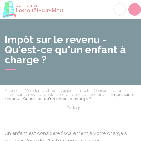
Loscouët-sur-Meu
Acc
Impôt sur le revenu -
Qu'est-ce qu'un enfant à
charge ?
Accueil
Mes démarches
Argent - Impôts - Consommation
Impôt sur le revenu : déclaration et revenus à déclarer
Impôt sur le
revenu - Qu'est-ce qu'un enfant à charge ?
Partager
Partager sur Facebook
Partager sur X - Twit
Partager sur
Par
Un enfant est considéré fiscalement à votre charge s'il
est dans l'une des
3 situations
suivantes :