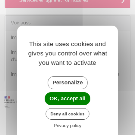
Services en ligne et formulaires
Voir aussi
Impôt sur le revenu - Enfant mineur à charge
This site uses cookies and
Impôt sur le revenu - Revenus et rattachement
gives you control over what
d'un enfant majeur
you want to activate
Impôt sur le revenu - Enfant handicapé à charge
Personalize
OK, accept all
Deny all cookies
Privacy policy