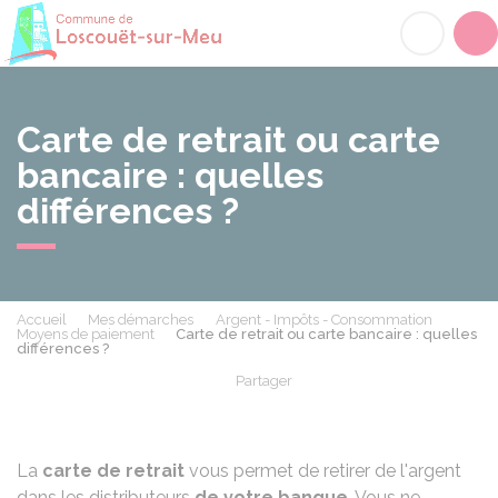
Loscouët-sur-Meu
Acc
Carte de retrait ou carte
bancaire : quelles
différences ?
Accueil
Mes démarches
Argent - Impôts - Consommation
Moyens de paiement
Carte de retrait ou carte bancaire : quelles
différences ?
Partager
Partager sur Facebook
Partager sur X - Twit
Partager sur
Par
La
carte de retrait
vous permet de retirer de l'argent
dans les distributeurs
de votre banque
. Vous ne