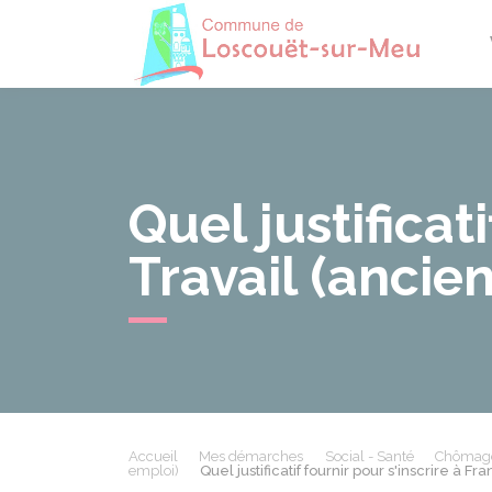
Losco
Quel justificat
Travail (ancie
Accueil
Mes démarches
Social - Santé
Chômage 
emploi)
Quel justificatif fournir pour s'inscrire à