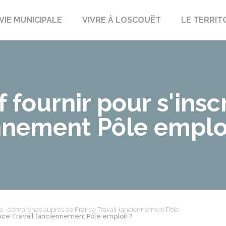
uët-sur-Meu
VIE MUNICIPALE
VIVRE À LOSCOUËT
LE TERRIT
if fournir pour s'ins
nnement Pôle emploi
: démarches auprès de France Travail (anciennement Pôle
 France Travail (anciennement Pôle emploi) ?