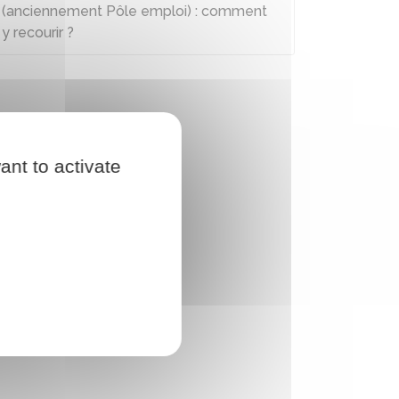
(anciennement Pôle emploi) : comment
y recourir ?
ant to activate