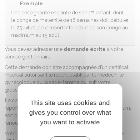
Exemple
er
Une enseignante enceinte de son 1
enfant, dont
le congé de maternité de 16 semaines doit débuter
le 25 juillet, peut reporter le début de son congé au
maximum au 15 août.
Vous devez adresser une
demande écrite
à votre
service gestionnaire.
Cette demande doit être accompagnée d'un certificat
médical autorisant le report établi par le médecin, le
gynécologue ou la sage-femme qui suit votre
grossesse.
Le certificat médical précise le nombre de jours à
This site uses cookies and
reporter, soit en 1 seule fois pour 3 semaines maximum,
gives you control over what
soit pour une durée fixée par votre médecin et
you want to activate
renouvelable dans la limite de 3 semaines.
Votre demande doit être présentée
au plus tard le
er