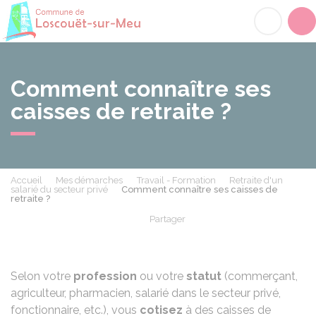
Loscouët-sur-Meu
Acc
Comment connaître ses
caisses de retraite ?
Accueil
Mes démarches
Travail - Formation
Retraite d'un
salarié du secteur privé
Comment connaître ses caisses de
retraite ?
Partager
Partager sur Facebook
Partager sur X - Twit
Partager sur
Par
Selon votre
profession
ou votre
statut
(commerçant,
agriculteur, pharmacien, salarié dans le secteur privé,
fonctionnaire, etc.), vous
cotisez
à des caisses de