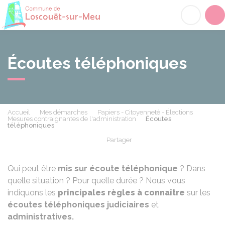
Loscouët-sur-Meu
Acc
Écoutes téléphoniques
Accueil
Mes démarches
Papiers - Citoyenneté - Élections
Mesures contraignantes de l'administration
Écoutes
téléphoniques
Partager
Partager sur Facebook
Partager sur X - Twit
Partager sur
Par
Qui peut être
mis sur écoute téléphonique
? Dans
quelle situation ? Pour quelle durée ? Nous vous
indiquons les
principales règles à connaître
sur les
écoutes téléphoniques judiciaires
et
administratives.