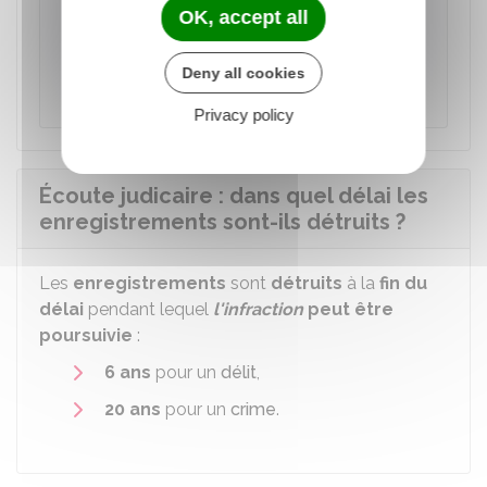
À savoir
OK, accept all
Le juge d'instruction doit informer le
bâtonnier
s'il décide de mettre sur écoute un
Deny all cookies
avocat.
Privacy policy
Écoute judicaire : dans quel délai les
enregistrements sont-ils détruits ?
Les
enregistrements
sont
détruits
à la
fin du
délai
pendant lequel
l'infraction
peut être
poursuivie
:
6 ans
pour un
délit
,
20 ans
pour un
crime
.