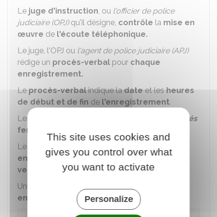
Le
juge d'instruction
, ou
l'officier de police
judiciaire (OPJ)
qu'il désigne,
contrôle
la
mise en
œuvre
de
l'écoute téléphonique.
Le juge, l'OPJ ou
l'agent de police judiciaire (APJ)
rédige un
procès-verbal
pour
chaque
enregistrement.
Le
procès-verbal
indique la
date
et les
heures
de début et de fin
de
l'enregistrement
.
Les
enregistrements
sont
placés sous
scellés
fermés
.
This site uses cookies and
Le juge, l'OPJ ou l'APJ
transcrivent Ies
gives you control over what
enregistrements
et
rédigent un procès-
you want to activate
verbal
.
Un interprète
transcrit en français
les
enregistrements en langue étrangère
.
Personalize