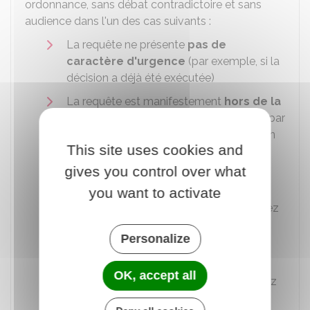
ordonnance, sans débat contradictoire et sans
audience dans l'un des cas suivants :
La requête ne présente
pas de
caractère d'urgence
(par exemple, si la
décision a déjà été exécutée)
La requête est manifestement
hors de la
compétence du juge administratif
(par
exemple, si la contestation de la décision
This site uses cookies and
doit être portée devant le tribunal
judiciaire)
gives you control over what
La requête est manifestement
you want to activate
irrecevable
(par exemple, si vous n'avez
pas introduit de recours en annulation
Personalize
contre la décision)
La requête est manifestement
mal
OK, accept all
fondée
(par exemple, si vous n'invoquez
aucun argument juridique à l'appui de