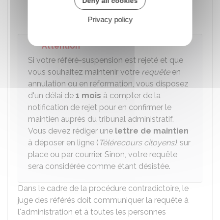
Deny all cookies
votre référé-suspension ou à l'appui de
votre recours en annulation).
Privacy policy
Attention
Si votre référé-suspension est rejeté et que
vous souhaitez maintenir votre
requête
en
annulation ou en réformation, vous disposez
d'un délai de
1 mois
à compter de la
notification de rejet pour en confirmer le
maintien auprès du tribunal administratif.
Vous devez rédiger une
lettre de maintien
à déposer en ligne (
Télérecours citoyens)
, sur
place ou par courrier. Sinon, votre requête
sera considérée comme étant désistée.
Dans le cadre de la procédure contradictoire, le
juge des référés doit communiquer la requête à
l'administration et à toutes les personnes