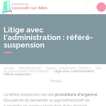
Loscouët-sur-Meu
Acc
Litige avec
l'administration : référé-
suspension
Accueil
Mes démarches
Papiers - Citoyenneté - Élections
Agir
en justice contre l'administration
Litige avec l'administration :
référé-suspension
Partager
Partager sur Facebook
Partager sur X - Twit
Partager sur
Par
Le référé-suspension est une
procédure d'urgence
.
Elle permet de demander au juge administratif de
suspendre en urgence l'exécution d'une décision