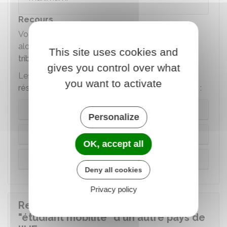
Recours
Vous pouvez contester la décision. Vous devez
alors faire un
recours en annulation devant le
This site uses cookies and
tribunal administratif
.
gives you control over what
Les délais varient selon que vous êtes
assigné à
you want to activate
résidence
ou en
rétention administrative
ou non :
Cas général
Personalize
Assignation à résidence
OK, accept all
Rétention administrative
Deny all cookies
Privacy policy
Ressortissant ayant une carte
"étudiant mobilité" d'un autre pays de