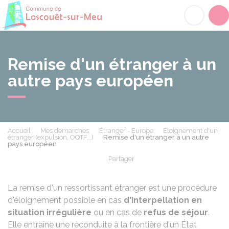
Loscouët-sur-Meu
Acc
Remise d'un étranger à un
autre pays européen
Accueil
Mes démarches
Étranger - Europe
Éloignement d'un
étranger (expulsion, OQTF...)
Remise d'un étranger à un autre
pays européen
Partager
Partager sur Facebook
Partager sur X - Twit
Partager sur
Par
La remise d'un ressortissant étranger est une procédure
d'éloignement possible en cas
d'interpellation en
situation irrégulière
ou en cas de
refus de séjour
.
Elle entraîne une reconduite à la frontière d'un État