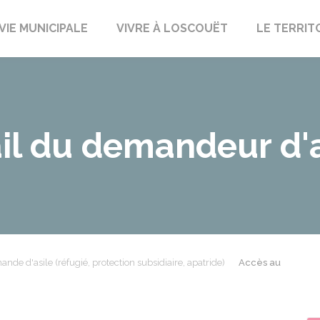
uët-sur-Meu
VIE MUNICIPALE
VIVRE À LOSCOUËT
LE TERRIT
il du demandeur d'a
nde d'asile (réfugié, protection subsidiaire, apatride)
Accès au