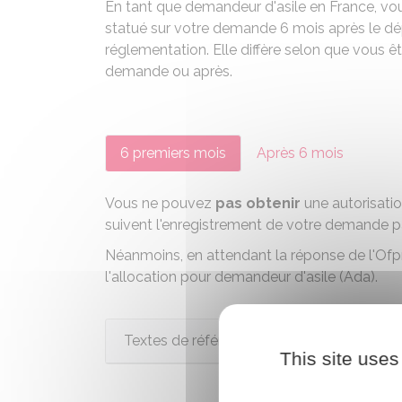
En tant que demandeur d'asile en France, vous 
statué sur votre demande 6 mois après le dépô
réglementation. Elle diffère selon que vous ê
demande ou après.
6 premiers mois
Après 6 mois
Vous ne pouvez
pas obtenir
une autorisatio
suivent l'enregistrement de votre demande pa
Néanmoins, en attendant la réponse de l'Ofpr
l'allocation pour demandeur d'asile (Ada)
.
Textes de référence
This site uses