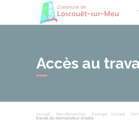
Losco
Accès au trava
Accueil
Mes démarches
Étranger - Europe
Dema
travail du demandeur d'asile