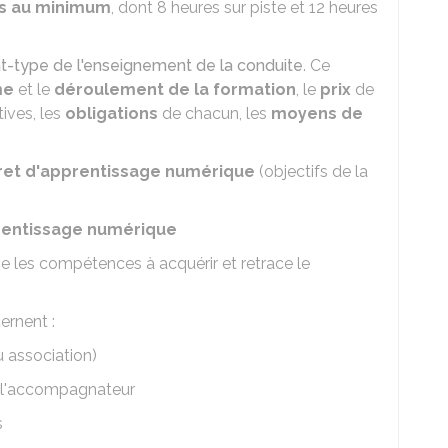
s au minimum
, dont 8 heures sur piste et 12 heures
t-type de l'enseignement de la conduite
. Ce
me
et le
déroulement de la formation
, le
prix
de
tives, les
obligations
de chacun, les
moyens de
vret d'apprentissage numérique
(objectifs de la
pprentissage numérique
e les compétences à acquérir et retrace le
ernent :
u association)
, l'accompagnateur
s