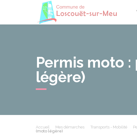
Losco
Permis moto :
légère)
Accueil
Mes démarches
Transports - Mobilité
Pe
(moto légère)