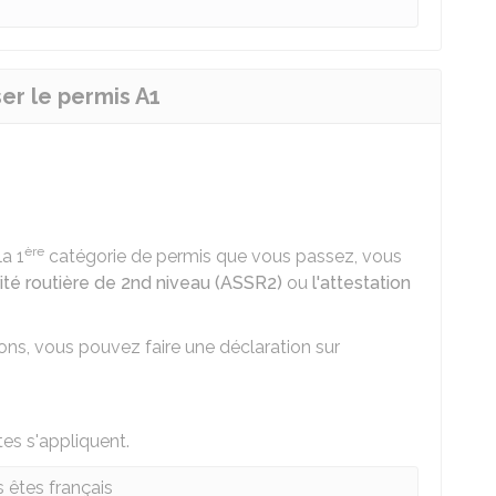
ser le permis A1
ère
la 1
catégorie de permis que vous passez, vous
rité routière de 2nd niveau (ASSR2)
ou
l'attestation
ions, vous pouvez faire une
déclaration sur
tes s'appliquent.
 êtes français