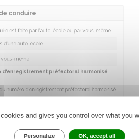
 de conduire
uire est faite par l'auto-école ou par vous-même.
ais d'une auto-école
r vous-même
 d'enregistrement préfectoral harmonisé
u numéro d'enregistrement préfectoral harmonisé
n d'inscription au permis de conduire (AIPC) entre le
 cookies and gives you control over what you w
site de l'
ANTS
et le passage du code.
-école
et vous n'avez pas pu récupérer votre
Personalize
OK, accept all