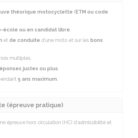
uve théorique motocyclette
(
ETM ou code
-école ou en candidat libre
.
n
et
de conduite
d'une moto et sur les
bons
hoix multiples.
réponses justes ou plus
.
endant
5 ans maximum
.
te (épreuve pratique)
une épreuve hors circulation (HC) d'admissibilité et