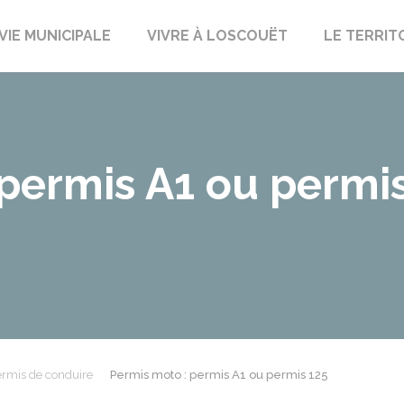
uët-sur-Meu
VIE MUNICIPALE
VIVRE À LOSCOUËT
LE TERRIT
 permis A1 ou permi
rmis de conduire
Permis moto : permis A1 ou permis 125