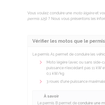
Vous voulez conduire une
moto légère
et vo
permis 125
) ? Nous vous présentons les info
Vérifier les motos que le permi
Le permis A1 permet de conduire les véhic
Moto légère (avec ou sans side-ca
puissance n'excédant pas 11
kW
e
0,1 kW/kg
3 roues d'une puissance maximale
À savoir
Le permis B permet de
conduire une m