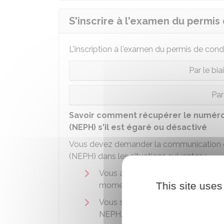
S'inscrire à l'examen du permis
L'inscription à l'examen du permis de cond
Par le bi
Pa
Savoir comment récupérer le numéro
(NEPH) s'il est égaré ou désactivé
Vous devez demander la communication d
(NEPH) dans les situations suivantes :
Vous avez
perdu
votre attestatio
This site uses
moment de votre inscription sur le 
Vous souhaitez
changer d'auto
NEPH.