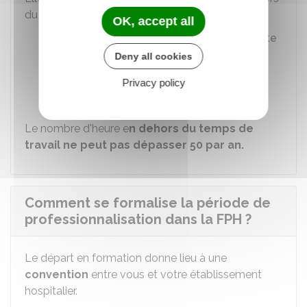
du temps de travail :
OK, accept all
À votre initiative dans le cadre du
compte
personnel de formation (CPF)
Deny all cookies
À l'initiative de votre établissement
Privacy policy
hospitalier.
Le nombre d'heure e
n dehors du temps de
travail ne peut pas dépasser 50 par an.
Comment se formalise la période de
professionnalisation dans la FPH ?
Le départ en formation donne lieu à une
convention
entre vous et votre établissement
hospitalier.