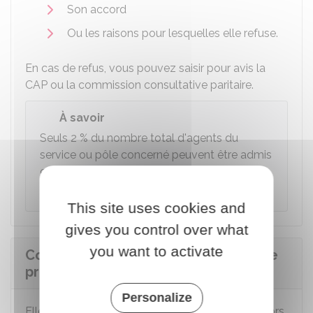
Son accord
Ou les raisons pour lesquelles elle refuse.
En cas de refus, vous pouvez saisir pour avis la
CAP
ou la commission consultative paritaire.
À savoir
Seuls
2 %
du nombre total d'agents du
service ou pôle concerné peuvent être admis
en période de professionnalisation, sauf
décision contraire du chef d'établissement.
This site uses cookies and
gives you control over what
you want to activate
Comment se déroule une période de
professionnalisation dans la FPH ?
Personalize
Elle peut se dérouler
en tout ou partie
en dehors